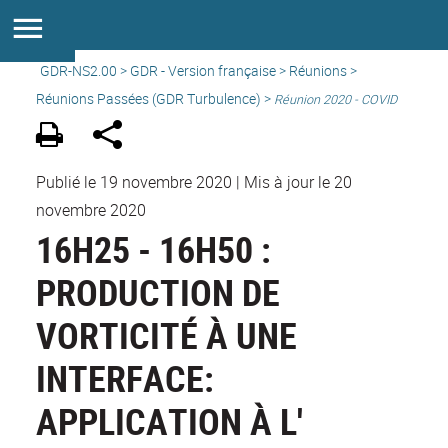
GDR-NS2.00
>
GDR - Version française
>
Réunions
>
Réunions Passées (GDR Turbulence) >
Réunion 2020 - COVID
Publié le 19 novembre 2020
|
Mis à jour le 20
novembre 2020
16H25 - 16H50 :
PRODUCTION DE
VORTICITÉ À UNE
INTERFACE:
APPLICATION À L'