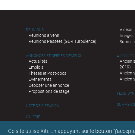
Vidéos
RÉUNIONS
Réunions à venir
Images
Réunions Passées (GDR Turbulence)
Submit 
ANNONCES ET OFFRES D'EMPLOI
ARCHIVES
Actualités
Ancien 
2019)
Emplois
Ancien 
Thèses et Post-docs
Ancien 
Evénements
Déposer une annonce
Propositions de stage
FLUID DY
SUMMER SC
LISTE DE DIFFUSION
GALERIE
Ce site utilise Xiti. En appuyant sur le bouton "j'acc