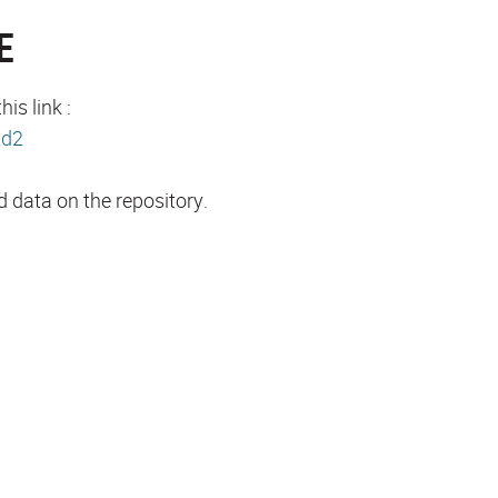
E
is link :
2d2
d data on the repository.