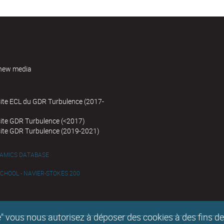
new media
site ECL du GDR Turbulence (2017-
site GDR Turbulence (<2017)
site GDR Turbulence (2019-2021)
NAMICS DATABASE
HOOL - NAVIER-STOKES 200
epte" vous nous autorisez à déposer des cookies à des fins 