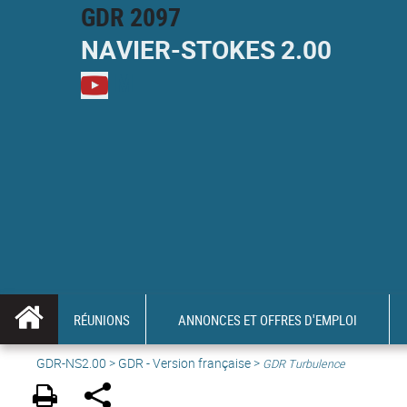
GDR 2097
NAVIER-
STOKES
2.00
M
RÉUNIONS
ANNONCES ET OFFRES D'EMPLOI
GDR-NS2.00
>
GDR - Version française
>
GDR Turbulence