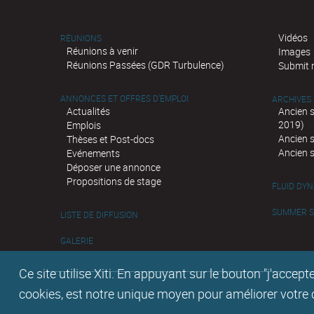
Vidéos
RÉUNIONS
Réunions à venir
Images
Réunions Passées (GDR Turbulence)
Submit 
ANNONCES ET OFFRES D'EMPLOI
ARCHIVES
Actualités
Ancien 
2019)
Emplois
Ancien 
Thèses et Post-docs
Ancien 
Evénements
Déposer une annonce
Propositions de stage
FLUID DY
SUMMER SC
LISTE DE DIFFUSION
GALERIE
Ce site utilise Xiti. En appuyant sur le bouton "j'acc
cookies, est notre unique moyen pour améliorer votre co