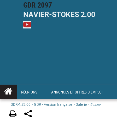
GDR 2097
NAVIER-
STOKES
2.00
M
RÉUNIONS
ANNONCES ET OFFRES D'EMPLOI
GDR-NS2.00
>
GDR - Version française
>
Galerie
>
Galerie