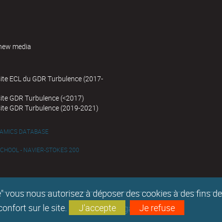
new media
site ECL du GDR Turbulence (2017-
site GDR Turbulence (<2017)
site GDR Turbulence (2019-2021)
NAMICS DATABASE
HOOL - NAVIER-STOKES 200
epte" vous nous autorisez à déposer des cookies à des fins 
nfort sur le site.
J'accepte
Je refuse
Mentions légales