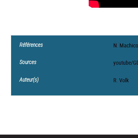
Références
N. Machico
Sources
youtube/GD
Auteur(s)
R. Volk