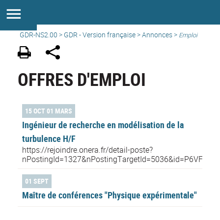
GDR-NS2.00
>
GDR - Version française
>
Annonces
>
Emploi
OFFRES D'EMPLOI
15 OCT 01 MARS
Ingénieur de recherche en modélisation de la
turbulence H/F
https://rejoindre.onera.fr/detail-poste?
nPostingId=1327&nPostingTargetId=5036&id=P6VFK0
01 SEPT
Maître de conférences "Physique expérimentale"