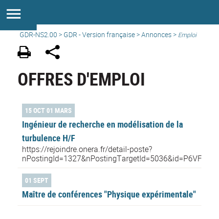
GDR-NS2.00
>
GDR - Version française
>
Annonces
>
Emploi
OFFRES D'EMPLOI
15 OCT 01 MARS
Ingénieur de recherche en modélisation de la
turbulence H/F
https://rejoindre.onera.fr/detail-poste?
nPostingId=1327&nPostingTargetId=5036&id=P6VFK0
01 SEPT
Maître de conférences "Physique expérimentale"