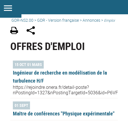
GDR-NS2.00
>
GDR - Version française
>
Annonces
>
Emploi
OFFRES D'EMPLOI
15 OCT 01 MARS
Ingénieur de recherche en modélisation de la
turbulence H/F
https://rejoindre.onera.fr/detail-poste?
nPostingId=1327&nPostingTargetId=5036&id=P6VFK0
01 SEPT
Maître de conférences "Physique expérimentale"