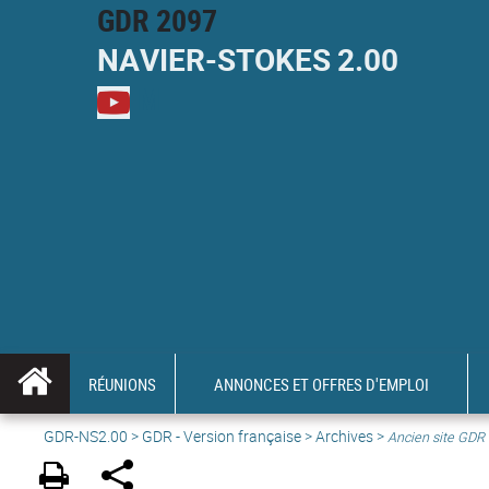
GDR 2097
NAVIER-
STOKES
2.00
M
RÉUNIONS
ANNONCES ET OFFRES D'EMPLOI
GDR-NS2.00
>
GDR - Version française
>
Archives
>
Ancien site GDR