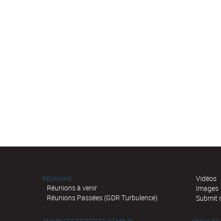
Vidéos
RÉUNIONS
Réunions à venir
Images
Réunions Passées (GDR Turbulence)
Submit 