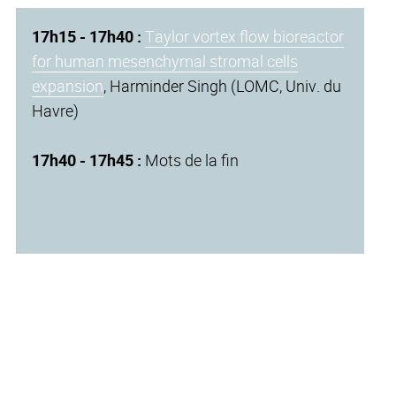
17h15 - 17h40 :
Taylor vortex flow bioreactor
for human mesenchymal stromal cells
expansion
, Harminder Singh (LOMC, Univ. du
Havre)
17h40 - 17h45 :
Mots de la fin