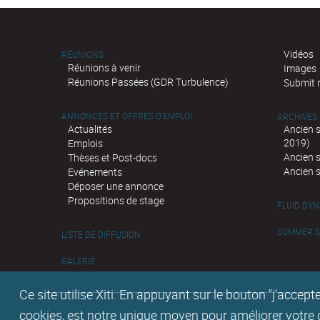
Vidéos
RÉUNIONS
Réunions à venir
Images
Réunions Passées (GDR Turbulence)
Submit 
ANNONCES ET OFFRES D'EMPLOI
ARCHIVES
Actualités
Ancien 
2019)
Emplois
Ancien 
Thèses et Post-docs
Ancien 
Evénements
Déposer une annonce
Propositions de stage
FLUID DY
SUMMER SC
LISTE DE DIFFUSION
GALERIE
Ce site utilise Xiti. En appuyant sur le bouton "j'acc
cookies, est notre unique moyen pour améliorer votre co