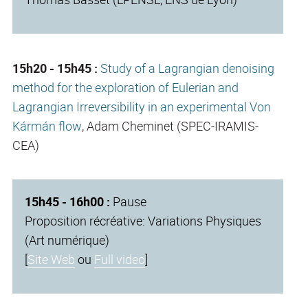
15h20 - 15h45 :
Study of a Lagrangian denoising
method for the exploration of Eulerian and
Lagrangian Irreversibility in an experimental Von
Kármán flow
, Adam Cheminet (SPEC-IRAMIS-
CEA)
15h45 - 16h00 :
Pause
Proposition récréative: Variations Physiques
(Art numérique)
[
Site Web
ou
Full video
]