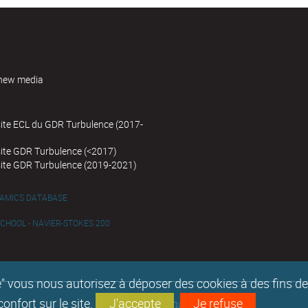
new media
site ECL du GDR Turbulence (2017-
site GDR Turbulence (<2017)
site GDR Turbulence (2019-2021)
NAMICS DATABASE
HOOL - NAVIER-STOKES 200
epte" vous nous autorisez à déposer des cookies à des fins 
nfort sur le site.
J'accepte
Je refuse
Mentions légales