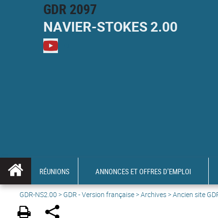
GDR 2097
NAVIER-
STOKES
2.00
M
RÉUNIONS
ANNONCES ET OFFRES D'EMPLOI
GDR-NS2.00
>
GDR - Version française
>
Archives
>
Ancien site GD