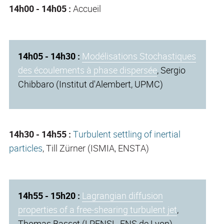
14h00 - 14h05 :
Accueil
14h05 - 14h30 :
Modélisations Stochastiques
des écoulements à phase dispersée
, Sergio
Chibbaro (Institut d'Alembert, UPMC)
14h30 - 14h55 :
Turbulent settling of inertial
particles
, Till Zürner (ISMIA, ENSTA)
14h55 - 15h20 :
Lagrangian diffusion
properties of a free-shearing turbulent jet
,
Thomas Basset (LPENSL, ENS de Lyon)