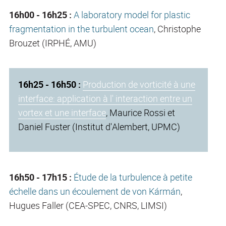
16h00 - 16h25 :
A laboratory model for plastic
fragmentation in the turbulent ocean
, Christophe
Brouzet (IRPHÉ, AMU)
16h25 - 16h50 :
Production de vorticité à une
interface: application à l' interaction entre un
vortex et une interface
, Maurice Rossi et
Daniel Fuster (Institut d'Alembert, UPMC)
16h50 - 17h15 :
Étude de la turbulence à petite
échelle dans un écoulement de von Kármán
,
Hugues Faller (CEA-SPEC, CNRS, LIMSI)