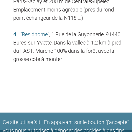
Paris-Saclay et 200 m de CentraleSupélec.
Emplacement moins agréable (près du rond-
point échangeur de la N118 ...)
"Residhome"
, 1 Rue de la Guyonnerie, 91440
Bures-sur-Yvette, Dans la vallée à 1.2 km à pied
du FAST. Marche 100% dans la forêt avec la
grosse cote à monter.
Ce site utilise Xiti. En appuyant sur le bouton "j'accepte"
vous nous autorisez à déposer des cookies à des fins