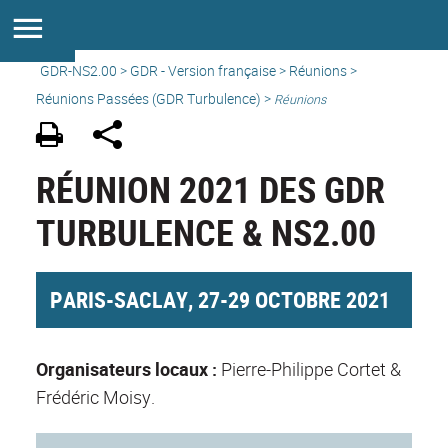
GDR-NS2.00
>
GDR - Version française
>
Réunions
>
Réunions Passées (GDR Turbulence) >
Réunions
RÉUNION 2021 DES GDR
TURBULENCE & NS2.00
PARIS-SACLAY, 27-29 OCTOBRE 2021
Organisateurs locaux :
Pierre-Philippe Cortet &
Frédéric Moisy.