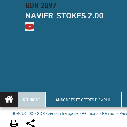
GDR 2097
NAVIER-
STOKES
2.00
M
RÉUNIONS
ANNONCES ET OFFRES D'EMPLOI
GDR-NS2.00
>
GDR - Version française
>
Réunions
> Réunions Pas