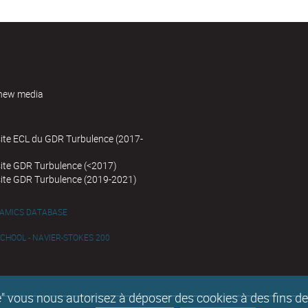
new media
site ECL du GDR Turbulence (2017-
site GDR Turbulence (<2017)
site GDR Turbulence (2019-2021)
NAMICS DATABASE
HOOL - NAVIER-STOKES 200
epte" vous nous autorisez à déposer des cookies à des fins 