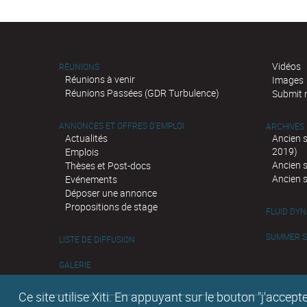
Vidéos
RÉUNIONS
Réunions à venir
Images
Réunions Passées (GDR Turbulence)
Submit 
ANNONCES ET OFFRES D'EMPLOI
ARCHIVES
Actualités
Ancien 
2019)
Emplois
Ancien 
Thèses et Post-docs
Ancien 
Evénements
Déposer une annonce
Propositions de stage
FLUID DY
SUMMER SC
LISTE DE DIFFUSION
GALERIE
Ce site utilise Xiti. En appuyant sur le bouton "j'acc