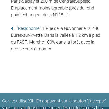
Paris-Saclay et 200 m de CentraleSupélec.
Emplacement moins agréable (près du rond-
point échangeur de la N118 ...)
"Residhome"
, 1 Rue de la Guyonnerie, 91440
Bures-sur-Yvette, Dans la vallée à 1.2 km à pied
du FAST. Marche 100% dans la forêt avec la
grosse cote à monter.
Ce site utilise Xiti. En appuyant sur le bouton "j'accepte"
vous nous autorisez à déposer des cookies à des fins