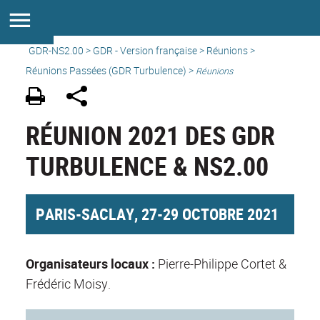
GDR-NS2.00
>
GDR - Version française
>
Réunions
>
Réunions Passées (GDR Turbulence) >
Réunions
RÉUNION 2021 DES GDR
TURBULENCE & NS2.00
PARIS-SACLAY, 27-29 OCTOBRE 2021
Organisateurs locaux :
Pierre-Philippe Cortet &
Frédéric Moisy.