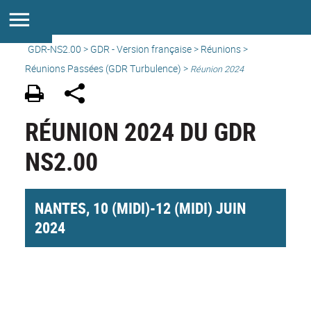
GDR-NS2.00
>
GDR - Version française
>
Réunions
>
Réunions Passées (GDR Turbulence) >
Réunion 2024
RÉUNION 2024 DU GDR
NS2.00
NANTES, 10 (MIDI)-12 (MIDI) JUIN
2024