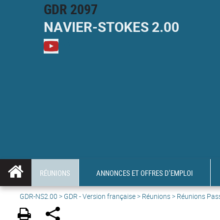
GDR 2097
NAVIER-
STOKES
2.00
M
RÉUNIONS
ANNONCES ET OFFRES D'EMPLOI
GDR-NS2.00
>
GDR - Version française
>
Réunions
> Réunions Pas