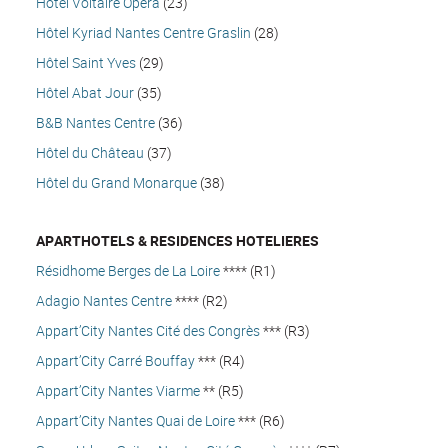
Hôtel Voltaire Opéra
(23)
Hôtel Kyriad Nantes Centre Graslin
(28)
Hôtel Saint Yves
(29)
Hôtel Abat Jour
(35)
B&B Nantes Centre
(36)
Hôtel du Château
(37)
Hôtel du Grand Monarque
(38)
APARTHOTELS & RESIDENCES HOTELIERES
Résidhome Berges de La Loire
**** (R1)
Adagio Nantes Centre
**** (R2)
Appart’City Nantes Cité des Congrès
*** (R3)
Appart’City Carré Bouffay
*** (R4)
Appart’City Nantes Viarme
** (R5)
Appart’City Nantes Quai de Loire
*** (R6)