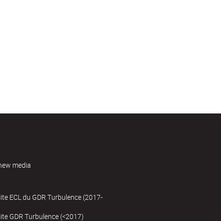
new media
site ECL du GDR Turbulence (2017-
site GDR Turbulence (<2017)