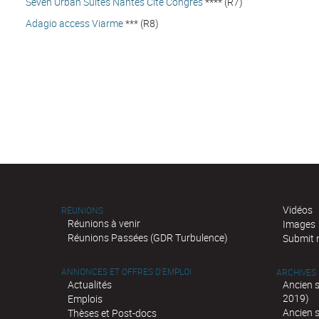
Seven Urban Suites Nantes Cité Congrès
**** (R7)
Adagio access Viarme
*** (R8)
Vidéos
RÉUNIONS
Réunions à venir
Images
Réunions Passées (GDR Turbulence)
Submit 
ANNONCES ET OFFRES D'EMPLOI
ARCHIVES
Actualités
Ancien 
2019)
Emplois
Ancien 
Thèses et Post-docs