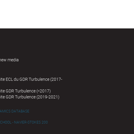
new media
site ECL du GDR Turbulence (2017-
site GDR Turbulence (<2017)
site GDR Turbulence (2019-2021)
NAMICS DATABASE
HOOL - NAVIER-STOKES 200