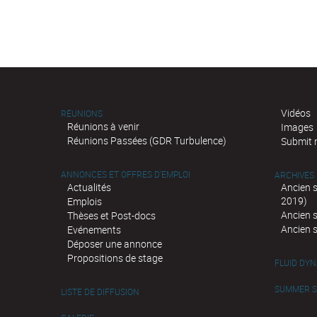
Vidéos
RÉUNIONS
Réunions à venir
Images
Réunions Passées (GDR Turbulence)
Submit 
ANNONCES ET OFFRES D'EMPLOI
ARCHIVES
Actualités
Ancien 
2019)
Emplois
Ancien 
Thèses et Post-docs
Ancien 
Evénements
Déposer une annonce
Propositions de stage
FLUID DY
SUMMER SC
LISTE DE DIFFUSION