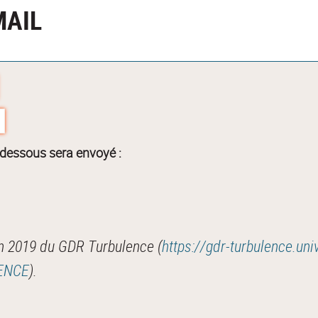
MAIL
-dessous sera envoyé :
n 2019 du GDR Turbulence (
https://gdr-turbulence.uni
LENCE
).