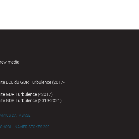
new media
site ECL du GDR Turbulence (2017-
site GDR Turbulence (<2017)
site GDR Turbulence (2019-2021)
NAMICS DATABASE
HOOL - NAVIER-STOKES 200