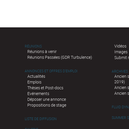
Vidéos
RÉUNIONS
Réunions à venir
Images
Réunions Passées (GDR Turbulence)
Submit 
ANNONCES ET OFFRES D'EMPLOI
ARCHIVES
Actualités
Ancien 
2019)
Emplois
Ancien 
Thèses et Post-docs
Ancien 
Evénements
Déposer une annonce
Propositions de stage
FLUID DY
SUMMER SC
LISTE DE DIFFUSION