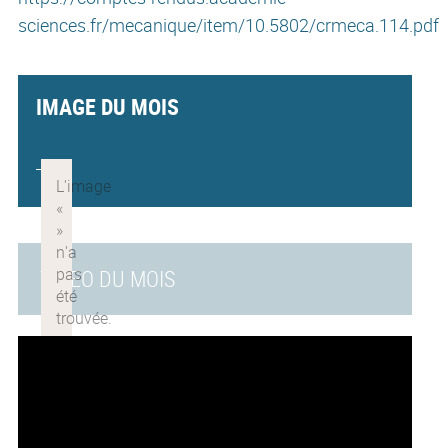
sciences.fr/mecanique/item/10.5802/crmeca.114.pdf
IMAGE DU MOIS
VIDEO DU MOIS