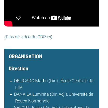
(Plus de video du GDR ici)
ORGANISATION
Direction
OBLIGADO Martin (Dir.) , École Centrale de
Lille
DANAILA Luminita (Dir. Adj.), Université de
Rouen Normandie
SALORT Julien (Dir. Adj.), Laboratoire de