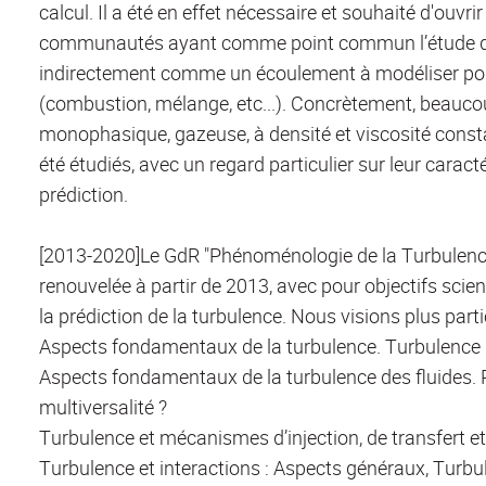
calcul. Il a été en effet nécessaire et souhaité d'ouvr
communautés ayant comme point commun l’étude de la 
indirectement comme un écoulement à modéliser pou
(combustion, mélange, etc...). Concrètement, beauc
monophasique, gazeuse, à densité et viscosité consta
été étudiés, avec un regard particulier sur leur cara
prédiction.
[2013-2020]Le GdR "Phénoménologie de la Turbulence"
renouvelée à partir de 2013, avec pour objectifs scie
la prédiction de la turbulence. Nous visions plus par
Aspects fondamentaux de la turbulence. Turbulence
Aspects fondamentaux de la turbulence des fluides. Pe
multiversalité ?
Turbulence et mécanismes d’injection, de transfert et
Turbulence et interactions : Aspects généraux, Turbul