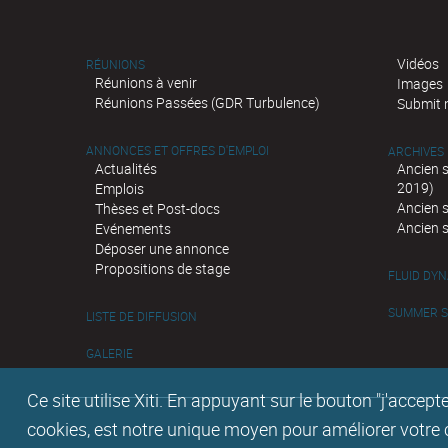
Vidéos
RÉUNIONS
Réunions à venir
Images
Réunions Passées (GDR Turbulence)
Submit 
ANNONCES ET OFFRES D'EMPLOI
ARCHIVES
Actualités
Ancien 
2019)
Emplois
Ancien 
Thèses et Post-docs
Ancien 
Evénements
Déposer une annonce
Propositions de stage
FLUID DY
SUMMER SC
LISTE DE DIFFUSION
GALERIE
Ce site utilise Xiti. En appuyant sur le bouton "j'acc
cookies, est notre unique moyen pour améliorer votre co