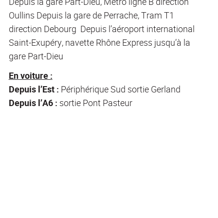
Depuis la gare Part-Dieu, Métro ligne B direction
Oullins Depuis la gare de Perrache, Tram T1
direction Debourg Depuis l’aéroport international
Saint-Exupéry, navette Rhône Express jusqu’à la
gare Part-Dieu
En voiture :
Depuis l’Est :
Périphérique Sud sortie Gerland
Depuis l’A6 :
sortie Pont Pasteur