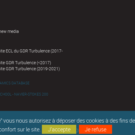
new media
site ECL du GDR Turbulence (2017-
site GDR Turbulence (<2017)
site GDR Turbulence (2019-2021)
NAMICS DATABASE
HOOL - NAVIER-STOKES 200
epte" vous nous autorisez à déposer des cookies à des fins 
nfort sur le site.
J'accepte
Je refuse
Mentions légales