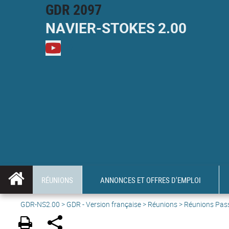
GDR 2097
NAVIER-
STOKES
2.00
M
RÉUNIONS
ANNONCES ET OFFRES D'EMPLOI
GDR-NS2.00
>
GDR - Version française
>
Réunions
> Réunions Pas