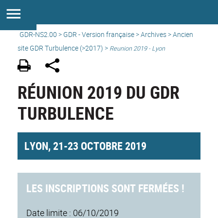
GDR-NS2.00
>
GDR - Version française
>
Archives
>
Ancien
site GDR Turbulence (>2017)
>
Reunion 2019 - Lyon
RÉUNION 2019 DU GDR
TURBULENCE
LYON, 21-23 OCTOBRE 2019
LES INSCRIPTIONS SONT FERMÉES !
Date limite : 06/10/2019