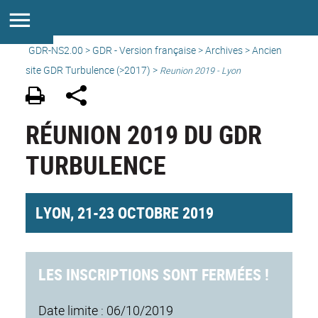
GDR-NS2.00
>
GDR - Version française
>
Archives
>
Ancien
site GDR Turbulence (>2017)
>
Reunion 2019 - Lyon
RÉUNION 2019 DU GDR
TURBULENCE
LYON, 21-23 OCTOBRE 2019
LES INSCRIPTIONS SONT FERMÉES !
Date limite : 06/10/2019