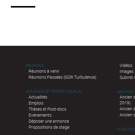
Vidéos
RÉUNIONS
Réunions à venir
Images
Réunions Passées (GDR Turbulence)
Submit 
ANNONCES ET OFFRES D'EMPLOI
ARCHIVES
Actualités
Ancien 
2019)
Emplois
Ancien 
Thèses et Post-docs
Ancien 
Evénements
Déposer une annonce
Propositions de stage
FLUID DY