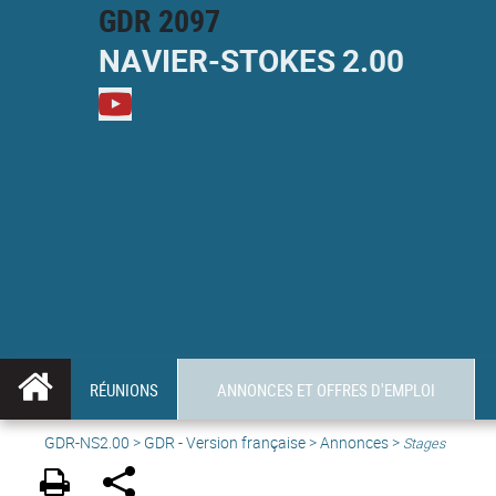
GDR 2097
NAVIER-
STOKES
2.00
M
RÉUNIONS
ANNONCES ET OFFRES D'EMPLOI
GDR-NS2.00
>
GDR - Version française
>
Annonces
>
Stages