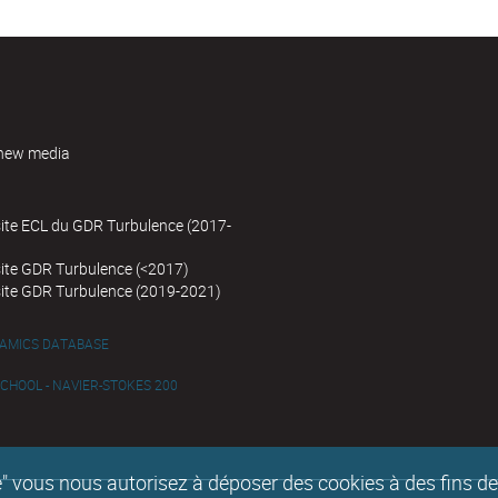
new media
site ECL du GDR Turbulence (2017-
site GDR Turbulence (<2017)
site GDR Turbulence (2019-2021)
NAMICS DATABASE
HOOL - NAVIER-STOKES 200
epte" vous nous autorisez à déposer des cookies à des fins 