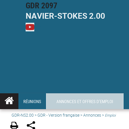
GDR 2097
NAVIER-
STOKES
2.00
M
RÉUNIONS
ANNONCES ET OFFRES D'EMPLOI
GDR-NS2.00
>
GDR - Version française
>
Annonces
>
Emploi