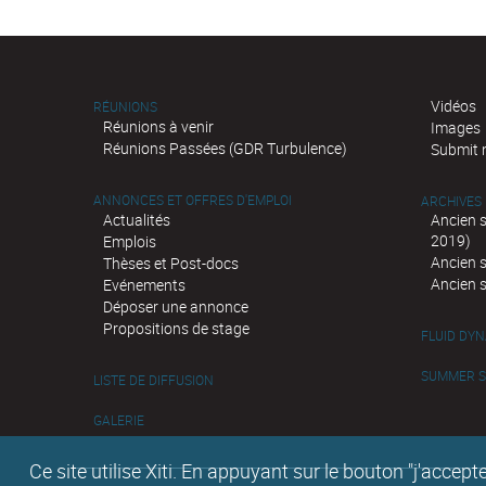
Vidéos
RÉUNIONS
Réunions à venir
Images
Réunions Passées (GDR Turbulence)
Submit 
ANNONCES ET OFFRES D'EMPLOI
ARCHIVES
Actualités
Ancien 
2019)
Emplois
Ancien 
Thèses et Post-docs
Ancien 
Evénements
Déposer une annonce
Propositions de stage
FLUID DY
SUMMER SC
LISTE DE DIFFUSION
GALERIE
Ce site utilise Xiti. En appuyant sur le bouton "j'acc