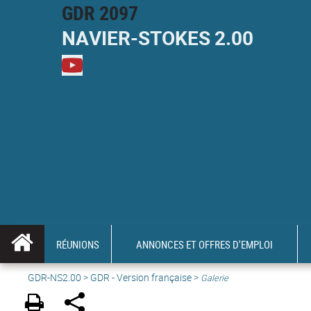
GDR 2097
NAVIER-
STOKES
2.00
M
RÉUNIONS
ANNONCES ET OFFRES D'EMPLOI
GDR-NS2.00
>
GDR - Version française
>
Galerie