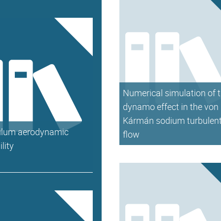
Numerical simulation of 
dynamo effect in the von
Kármán sodium turbulen
lum aerodynamic
flow
ility