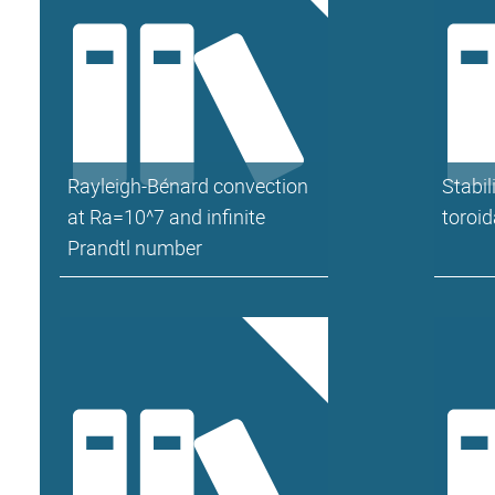
Rayleigh-Bénard convection
Stabil
at Ra=10^7 and infinite
toroi
Prandtl number