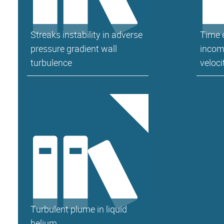
Streaks instability in adverse
Time 
pressure gradient wall
incom
turbulence
velocit
Turbulent plume in liquid
helium