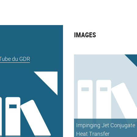
IMAGES
Tube du GDR
.
Impinging Jet Conjugate
Heat Transfer