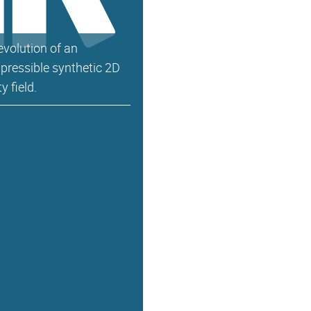
evolution of an
pressible synthetic 2D
y field.