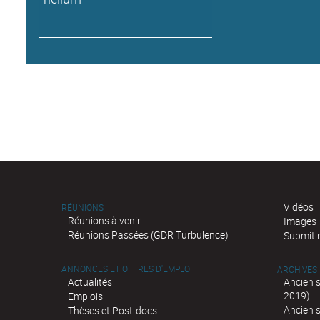
Vidéos
RÉUNIONS
Réunions à venir
Images
Réunions Passées (GDR Turbulence)
Submit 
ANNONCES ET OFFRES D'EMPLOI
ARCHIVES
Actualités
Ancien 
2019)
Emplois
Ancien 
Thèses et Post-docs