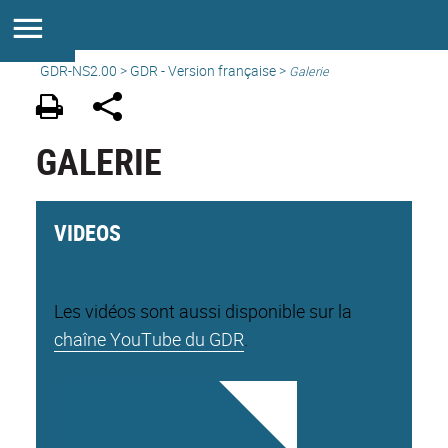
GDR-NS2.00
>
GDR - Version française
>
Galerie
GALERIE
VIDEOS
Les vidéos sont aussi disponible sur la
chaîne YouTube du GDR
.