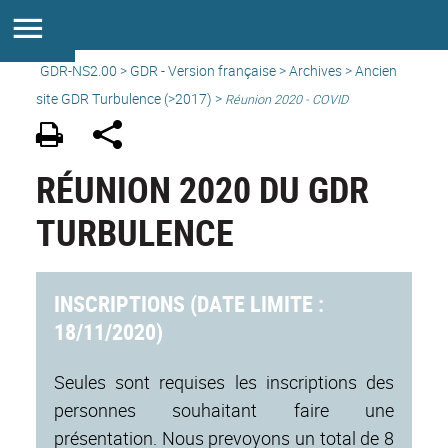
GDR-NS2.00
>
GDR - Version française
>
Archives
>
Ancien
site GDR Turbulence (>2017)
>
Réunion 2020 - COVID
RÉUNION 2020 DU GDR
TURBULENCE
INSCRIPTIONS (DATE LIMITE :
18/11/2020)
Seules sont requises les inscriptions des
personnes souhaitant faire une
présentation. Nous prevoyons un total de 8