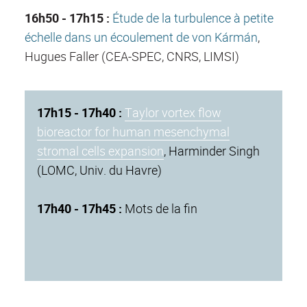
16h50 - 17h15 :
Étude de la turbulence à petite
échelle dans un écoulement de von Kármán
,
Hugues Faller (CEA-SPEC, CNRS, LIMSI)
17h15 - 17h40 :
Taylor vortex flow
bioreactor for human mesenchymal
stromal cells expansion
, Harminder Singh
(LOMC, Univ. du Havre)
17h40 - 17h45 :
Mots de la fin