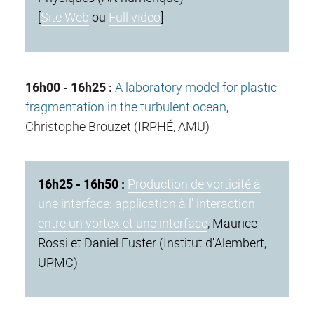
[
Site Web
ou
Full video
]
16h00 - 16h25 :
A laboratory model for plastic
fragmentation in the turbulent ocean
,
Christophe Brouzet (IRPHÉ, AMU)
16h25 - 16h50 :
Production de vorticité à
une interface: application à l' interaction
entre un vortex et une interface
, Maurice
Rossi et Daniel Fuster (Institut d'Alembert,
UPMC)