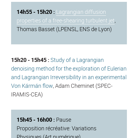
14h55 - 15h20 :
Lagrangian diffusion
properties of a free-shearing turbulent jet
,
Thomas Basset (LPENSL, ENS de Lyon)
15h20 - 15h45 :
Study of a Lagrangian
denoising method for the exploration of Eulerian
and Lagrangian Irreversibility in an experimental
Von Kármán flow
, Adam Cheminet (SPEC-
IRAMIS-CEA)
15h45 - 16h00 :
Pause
Proposition récréative: Variations
Physiques (Art numérique)