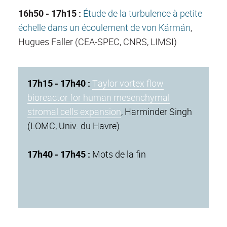
16h50 - 17h15 :
Étude de la turbulence à petite
échelle dans un écoulement de von Kármán
,
Hugues Faller (CEA-SPEC, CNRS, LIMSI)
17h15 - 17h40 :
Taylor vortex flow
bioreactor for human mesenchymal
stromal cells expansion
, Harminder Singh
(LOMC, Univ. du Havre)
17h40 - 17h45 :
Mots de la fin