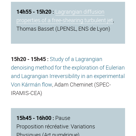
14h55 - 15h20 :
Lagrangian diffusion
properties of a free-shearing turbulent jet
,
Thomas Basset (LPENSL, ENS de Lyon)
15h20 - 15h45 :
Study of a Lagrangian
denoising method for the exploration of Eulerian
and Lagrangian Irreversibility in an experimental
Von Kármán flow
, Adam Cheminet (SPEC-
IRAMIS-CEA)
15h45 - 16h00 :
Pause
Proposition récréative: Variations
Physiques (Art numérique)