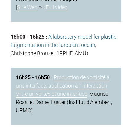
[
Site Web
ou
Full video
]
16h00 - 16h25 :
A laboratory model for plastic
fragmentation in the turbulent ocean
,
Christophe Brouzet (IRPHÉ, AMU)
16h25 - 16h50 :
Production de vorticité à
une interface: application à l' interaction
entre un vortex et une interface
, Maurice
Rossi et Daniel Fuster (Institut d'Alembert,
UPMC)