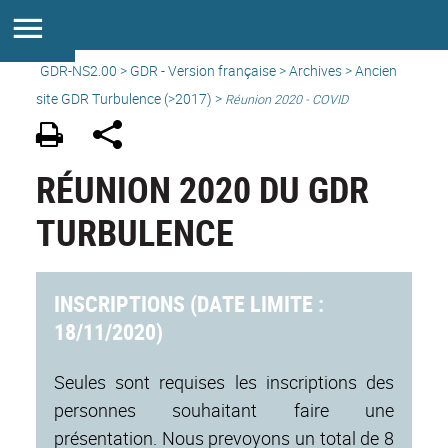
GDR-NS2.00
>
GDR - Version française
>
Archives
>
Ancien
site GDR Turbulence (>2017)
>
Réunion 2020 - COVID
RÉUNION 2020 DU GDR
TURBULENCE
INSCRIPTIONS (DATE LIMITE :
18/11/2020)
Seules sont requises les inscriptions des
personnes souhaitant faire une
présentation. Nous prevoyons un total de 8