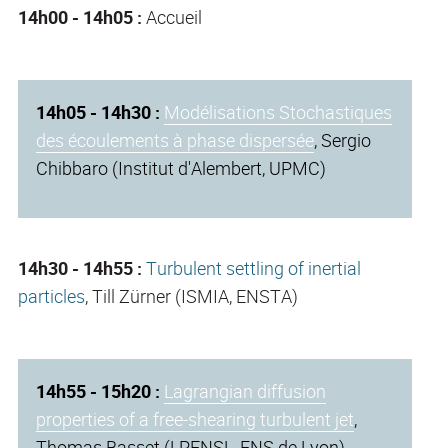
14h00 - 14h05 :
Accueil
14h05 - 14h30 :
Modélisations Stochastiques
des écoulements à phase dispersée
, Sergio
Chibbaro (Institut d'Alembert, UPMC)
14h30 - 14h55 :
Turbulent settling of inertial
particles
, Till Zürner (ISMIA, ENSTA)
14h55 - 15h20 :
Lagrangian diffusion
properties of a free-shearing turbulent jet
,
Thomas Basset (LPENSL, ENS de Lyon)