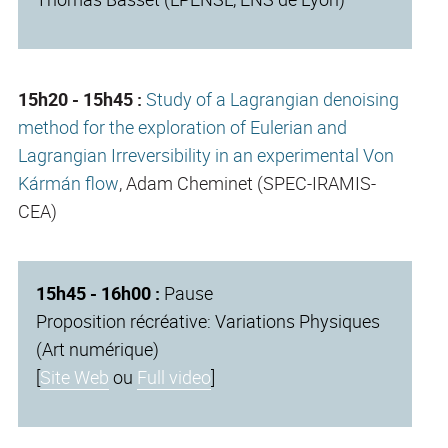
15h20 - 15h45 :
Study of a Lagrangian denoising
method for the exploration of Eulerian and
Lagrangian Irreversibility in an experimental Von
Kármán flow
, Adam Cheminet (SPEC-IRAMIS-
CEA)
15h45 - 16h00 :
Pause
Proposition récréative: Variations Physiques
(Art numérique)
[
Site Web
ou
Full video
]