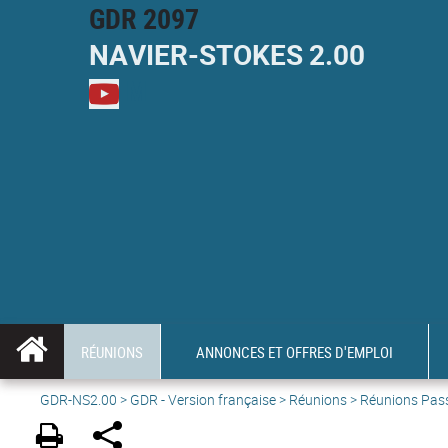
GDR 2097
NAVIER-
STOKES
2.00
M
RÉUNIONS
ANNONCES ET OFFRES D'EMPLOI
GDR-NS2.00
>
GDR - Version française
>
Réunions
> Réunions Pas