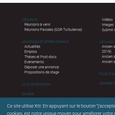
Vidéos
RÉUNIONS
Réunions à venir
Images
Réunions Passées (GDR Turbulence)
Submit 
ANNONCES ET OFFRES D'EMPLOI
ARCHIVES
Actualités
Ancien 
2019)
Emplois
Ancien 
Thèses et Post-docs
Ancien 
Evénements
Déposer une annonce
Propositions de stage
FLUID DY
SUMMER SC
LISTE DE DIFFUSION
GALERIE
Ce site utilise Xiti. En appuyant sur le bouton "j'acc
cookies, est notre unique moyen pour améliorer votre co