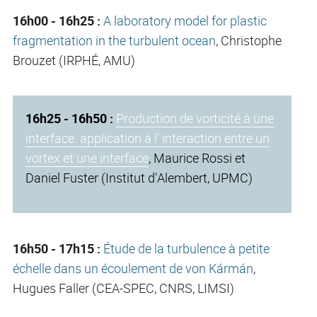
16h00 - 16h25 :
A laboratory model for plastic
fragmentation in the turbulent ocean
, Christophe
Brouzet (IRPHÉ, AMU)
16h25 - 16h50 :
Production de vorticité à une
interface: application à l' interaction entre un
vortex et une interface
, Maurice Rossi et
Daniel Fuster (Institut d'Alembert, UPMC)
16h50 - 17h15 :
Étude de la turbulence à petite
échelle dans un écoulement de von Kármán
,
Hugues Faller (CEA-SPEC, CNRS, LIMSI)