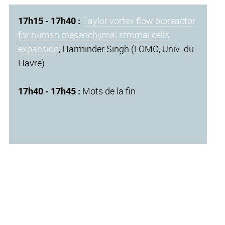
17h15 - 17h40 :
Taylor vortex flow bioreactor
for human mesenchymal stromal cells
expansion
, Harminder Singh (LOMC, Univ. du
Havre)
17h40 - 17h45 :
Mots de la fin