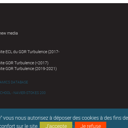
new media
site ECL du GDR Turbulence (2017-
site GDR Turbulence (<2017)
site GDR Turbulence (2019-2021)
NAMICS DATABASE
HOOL - NAVIER-STOKES 200
epte" vous nous autorisez à déposer des cookies à des fins 
nfort sur le site.
J'accepte
Je refuse
Mentions légales