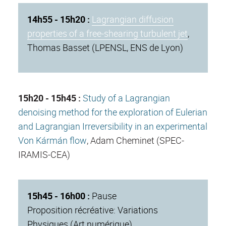
14h55 - 15h20 :
Lagrangian diffusion
properties of a free-shearing turbulent jet
,
Thomas Basset (LPENSL, ENS de Lyon)
15h20 - 15h45 :
Study of a Lagrangian
denoising method for the exploration of Eulerian
and Lagrangian Irreversibility in an experimental
Von Kármán flow
, Adam Cheminet (SPEC-
IRAMIS-CEA)
15h45 - 16h00 :
Pause
Proposition récréative: Variations
Physiques (Art numérique)