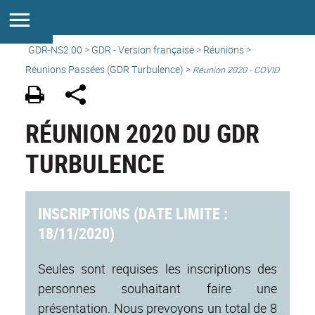
GDR-NS2.00
>
GDR - Version française
>
Réunions
>
Réunions Passées (GDR Turbulence) >
Réunion 2020 - COVID
RÉUNION 2020 DU GDR
TURBULENCE
INSCRIPTIONS (DATE LIMITE :
18/11/2020)
Seules sont requises les inscriptions des
personnes souhaitant faire une
présentation. Nous prevoyons un total de 8