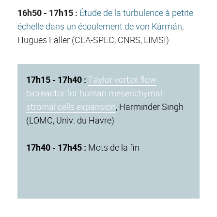
16h50 - 17h15 :
Étude de la turbulence à petite
échelle dans un écoulement de von Kármán
,
Hugues Faller (CEA-SPEC, CNRS, LIMSI)
17h15 - 17h40 :
Taylor vortex flow
bioreactor for human mesenchymal
stromal cells expansion
, Harminder Singh
(LOMC, Univ. du Havre)
17h40 - 17h45 :
Mots de la fin