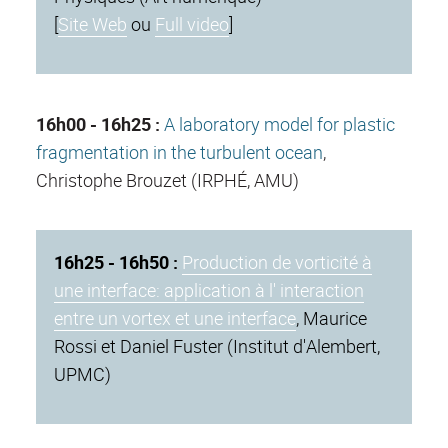
[
Site Web
ou
Full video
]
16h00 - 16h25 :
A laboratory model for plastic
fragmentation in the turbulent ocean
,
Christophe Brouzet (IRPHÉ, AMU)
16h25 - 16h50 :
Production de vorticité à
une interface: application à l' interaction
entre un vortex et une interface
, Maurice
Rossi et Daniel Fuster (Institut d'Alembert,
UPMC)